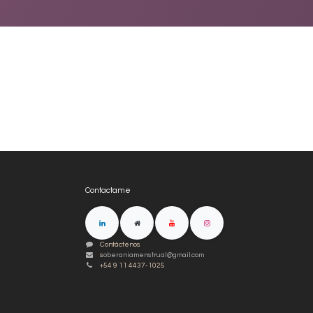
Contactame
Contáctenos
s
oberaniamenstrual@gmail.com
+54 9 11 4437-1025