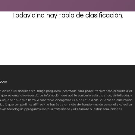
Todavía no hay tabla de clasificación.
pacio
 en espiral ascendente. Traigo preguntas incómodas para poder transitar con presencia el
que estamos atravesando. La información que acá te comparto está digerida, sintetizada, y
búsqueda de lo que llamo la soberanía energética. Si bien refleja casi 20 años de camino con
izo lo que compartí los últimos 4, a través de un viaje de transformación personal y colectiva
evas tecnologías y preguntas sobre la maternidad y el futuro de nuestras comunidades.