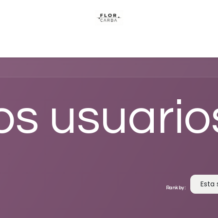
Cursos
Alquimistas
Retiro
Crea tu usuario
Co
os usuario
Esta
Rank by :