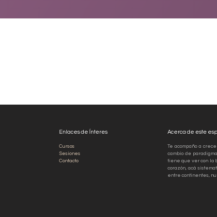
Enlaces de Ínteres
Acerca de este es
Cursos
Te acompaño a crecer
Sesiones
cambio de paradigma 
Contacto
tiene que ver con la 
corazón, acá sistemat
entre continentes, nu