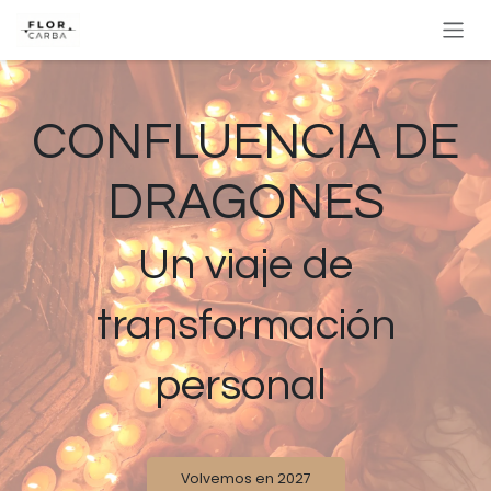
Ir al contenido
CONFLUENCIA DE
DRAGONES
Un viaje de
transformación
personal
Volvemos en 2027