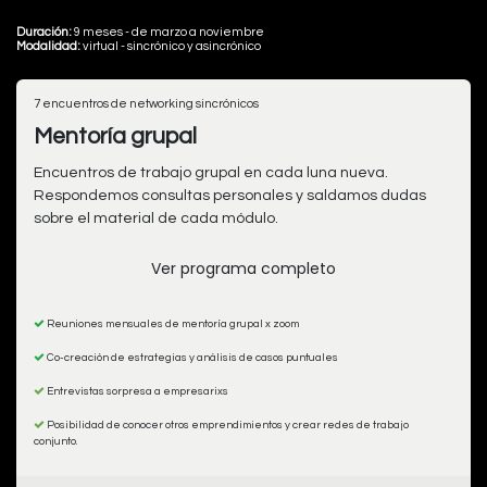
Duración:
9 meses - de marzo a noviembre
Modalidad:
virtual - sincrónico y asincrónico
7 encuentros de networking sincrónicos
Mentoría grupal
Encuentros de trabajo grupal en cada luna nueva.
Respondemos consultas personales y saldamos dudas
sobre el material de cada módulo.
Ver programa completo
Reuniones mensuales de mentoría grupal x zoom
Co-creación de estrategias y análisis de casos puntuales
Entrevistas sorpresa a empresarixs
Posibilidad de conocer otros emprendimientos y crear redes de trabajo
conjunto.