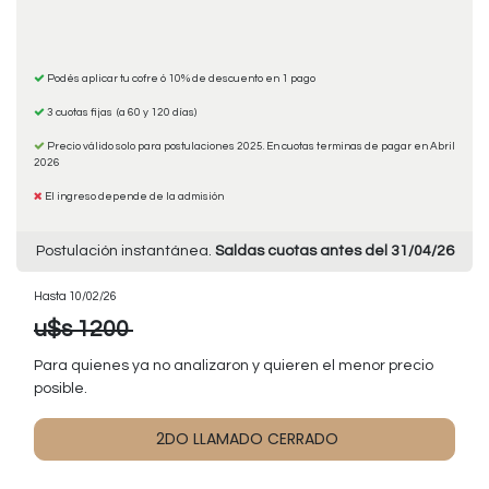
Podés aplicar tu cofre ó 10% de descuento en 1 pago
3 cuotas fijas (a 60 y 120 días)
Precio válido solo para postulaciones 2025. En cuotas terminas de pagar en Abril
2026
El ingreso depende de la admisión
Postulación instantánea.
Saldas cuotas antes del 31/04/26
Hasta 10/02/26
u$s 1200 ​
Para quienes ya no analizaron y quieren el menor precio
posible.
2DO LLAMADO CERRADO