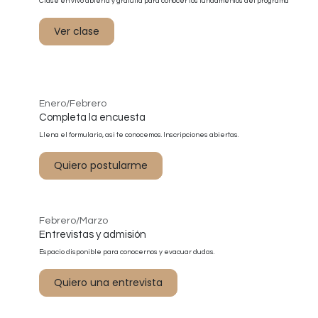
Clase en vivo abierta y gratuita para conocer los fundamentos del programa
Ver clase
Enero/Febrero
Completa la encuesta
Llena el formulario, asi te conocemos. Inscripciones abiertas.
Quiero postularme
Febrero/Marzo
Entrevistas y admisión
Espacio disponible para conocernos y evacuar dudas.
Quiero una entrevista