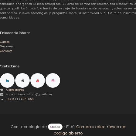
soberanía energética. Si bien refleja casi 20 años de camino con corazón, acá sistematizo lo
que compartí los últimos 4, a través de un viaje de transformación personal y colectiva entre
continentes, nuevas tecnologías y preguntas sobre la maternidad y el futuro de nuestras
comunidades.
Enlaces de Ínteres
Cursos
Sesiones
Contacto
Contactame
Contáctenos
s
oberaniamenstrual@gmail.com
+54 9 11 4437-1025
Con tecnología de
- El #1
Comercio electrónico de
código abierto