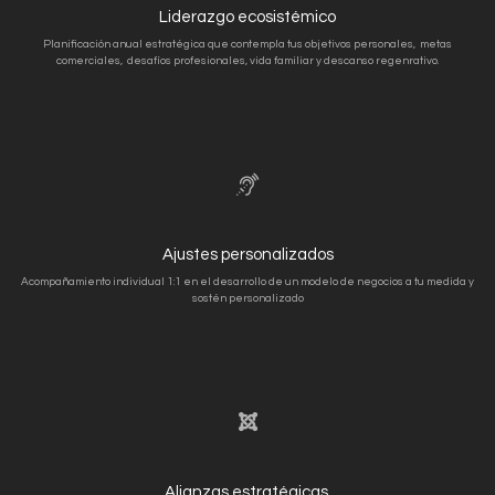
Liderazgo ecosistémico
Planificación anual estratégica que contempla tus objetivos personales, metas
comerciales, desafíos profesionales, vida familiar y descanso regenrativo.
Ajustes personalizados
Acompañamiento individual 1:1 en el desarrollo de un modelo de negocios a tu medida y
sostén personalizado
Alianzas estratégicas