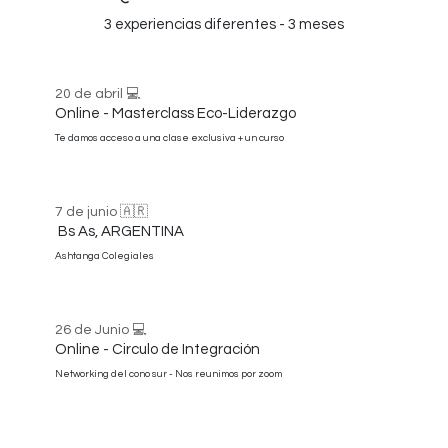
3 experiencias diferentes - 3 meses
20 de abril 💻
Online - Masterclass Eco-Liderazgo
Te damos acceso a una clase exclusiva + un curso
7 de junio 🇦🇷
Bs As, ARGENTINA
Ashtanga Colegiales
26 de Junio 💻
Online - Circulo de Integración
Networking del cono sur - Nos reunimos por zoom