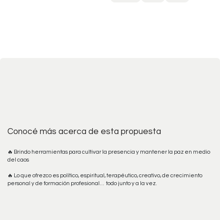
Conocé más acerca de esta propuesta
🔥 Brindo herramientas para cultivar la presencia y mantener la paz en medio
del caos
🔥 Lo que ofrezco es político, espiritual, terapéutico, creativo, de crecimiento
personal y de formación profesional… todo junto y a la vez.