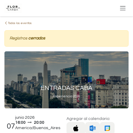
Ir al contenido
Todos los eventos
Registros
cerrados
ENTRADAS CABA
Experiencia 2026
junio 2026
Agregar al calendario:
16:00
20:00
07
America/Buenos_Aires