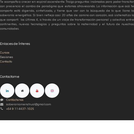
Te acompaño a crecer en espiral ascendente. Traigo preguntas incómodas para poder transitar
con presencia el cambio de paradigma que estamos atravesando. La información que acá te
comparto está digerida, sintetizada, y tiene que ver con la búsqueda de lo que llamo la
soberanía energética. Si bien refleja casi 20 años de camino con corazón, acá sistematizo lo
que compartí los últimos 4, a través de un viaje de transformación personal y colectiva entre
continentes, nuevas tecnologías y preguntas sobre la maternidad y el futuro de nuestras
comunidades.
Enlaces de Ínteres
Cursos
Sesiones
Contacto
Contactame
Contáctenos
s
oberaniamenstrual@gmail.com
+54 9 11 4437-1025