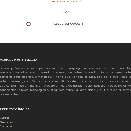
¿Ya tienes una cuenta?
- o -
Acceder con Odoo.com
Acerca de este espacio
Te acompaño a crecer en espiral ascendente. Traigo preguntas incómodas para poder transitar
con presencia el cambio de paradigma que estamos atravesando. La información que acá te
comparto está digerida, sintetizada, y tiene que ver con la búsqueda de lo que llamo la
soberanía energética. Si bien refleja casi 20 años de camino con corazón, acá sistematizo lo
que compartí los últimos 4, a través de un viaje de transformación personal y colectiva entre
continentes, nuevas tecnologías y preguntas sobre la maternidad y el futuro de nuestras
comunidades.
Enlaces de Ínteres
Cursos
Sesiones
Contacto